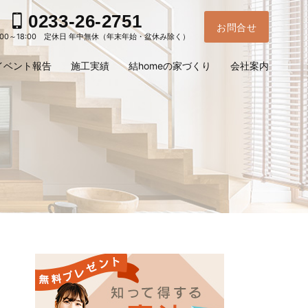
0233-26-2751
お問合せ
:00～18:00 定休日 年中無休（年末年始・盆休み除く）
イベント報告
施工実績
結homeの家づくり
会社案内
お電
ご予
問