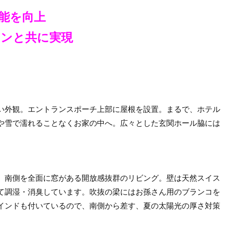
能を向上
インと共に実現
い外観。エントランスポーチ上部に屋根を設置。まるで、ホテル
や雪で濡れることなくお家の中へ。広々とした玄関ホール脇には
、南側を全面に窓がある開放感抜群のリビング。壁は天然スイス
て調湿・消臭しています。吹抜の梁にはお孫さん用のブランコを
インドも付いているので、南側から差す、夏の太陽光の厚さ対策