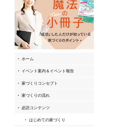
02
2
27
お
フ
ホーム
イベント案内＆イベント報告
家づくりコンセプト
家づくりの流れ
必読コンテンツ
はじめての家づくり