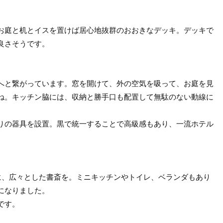
お庭と机とイスを置けば居心地抜群のおおきなデッキ。デッキで
良さそうです。
へと繋がっています。窓を開けて、外の空気を吸って、お庭を見
ね。キッチン脇には、収納と勝手口も配置して無駄のない動線に
りの器具を設置。黒で統一することで高級感もあり、一流ホテル
に、広々とした書斎を。ミニキッチンやトイレ、ベランダもあり
になりました。
です。