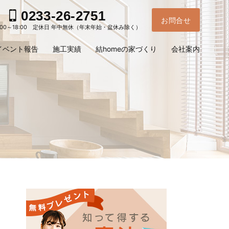
0233-26-2751
お問合せ
:00～18:00 定休日 年中無休（年末年始・盆休み除く）
イベント報告
施工実績
結homeの家づくり
会社案内
お電
ご予
問