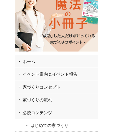
02
2
27
お
フ
ホーム
イベント案内＆イベント報告
家づくりコンセプト
家づくりの流れ
必読コンテンツ
はじめての家づくり