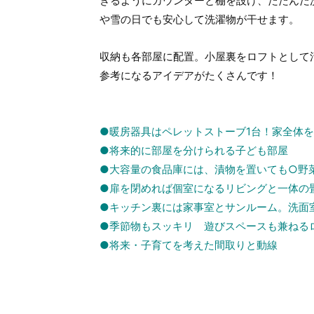
きるようにカウンターと棚を設け、たたんだ
や雪の日でも安心して洗濯物が干せます。
収納も各部屋に配置。小屋裏をロフトとして
参考になるアイデアがたくさんです！
●暖房器具はペレットストーブ1台！家全体
●将来的に部屋を分けられる子ども部屋
●大容量の食品庫には、漬物を置いても○野
●扉を閉めれば個室になるリビングと一体の
●キッチン裏には家事室とサンルーム。洗面
●季節物もスッキリ 遊びスペースも兼ねる
●将来・子育てを考えた間取りと動線