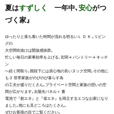
夏は
すずしく
一年中､
安心
がつ
づく家』
ゆったりと落ち着いた時間が流れる明るいＬ Ｄ Ｋ ｡リビン
グの
大空間吹抜けは開放感抜群｡
忙しい毎日の家事効率を上げる､玄関→ パントリー→ キッチ
ン
へ続く間取り｡階段下には居心地の良いヌック空間｡その他に
も３ 世帯家族がのびのび暮らす為
の工夫が盛りだくさん｡プライベート空間と家族の憩いの空
間が広がります｡太陽光パネル＋ 蓄
電池で『創エネ』と『省エネ』を両立するエコなお家になり
ました｡他にも見どころはたくさん｡
ぜひお客様の目でご覧ください｡