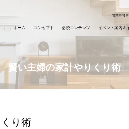
営業時間 8
ホーム
コンセプト
必読コンテンツ
イベント案内＆
賢い主婦の家計やりくり術
りくり術