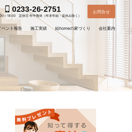
0233-26-2751
お問合せ
:00～18:00 定休日 年中無休（年末年始・盆休み除く）
イベント報告
施工実績
結homeの家づくり
会社案内
お電
ご予
問