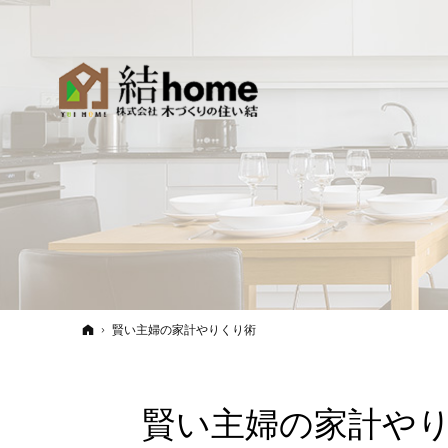
ホーム
賢い主婦の家計やりくり術
賢い主婦の家計や