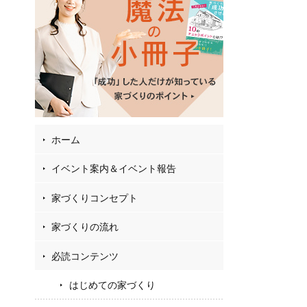
02
2
27
お
フ
ホーム
イベント案内＆イベント報告
家づくりコンセプト
家づくりの流れ
必読コンテンツ
はじめての家づくり